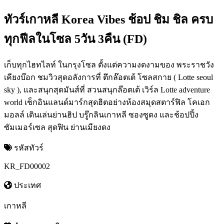
ทัวร์เกาหลี Korea Vibes ช้อป ชิม ชิล ครบ
ทุกฟีลในโซล 5วัน 3คืน (FD)
เก็บทุกไฮทไลท์ ในกรุงโซล ตั้งแต่ความงดงามของ พระราชวัง
เคียงบ๊อก ชมวิวสุดอลังการที่ ตึกล๊อตเต้ โซลสกาย ( Lotte seoul
sky ), และสนุกสุดมันส์ที่ สวนสนุกล๊อตเต้ เวิร์ล Lotte adventure
world เช็กอินแลนด์มาร์กสุดฮิตอย่างห้องสมุดสตาร์ฟิล โคเอก
มอลล์ เดินเล่นย่านฮิป บรู๊กลินเกาหลี ซองซูดง และช้อปปิ้ง
ซัมเมอร์เซล สุดฟิน ย่านเมียงดง
รหัสทัวร์
KR_FD00002
ประเทศ
เกาหลี