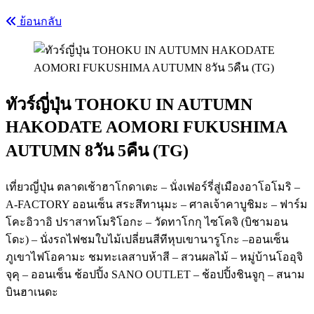
ย้อนกลับ
ทัวร์ญี่ปุ่น TOHOKU IN AUTUMN
HAKODATE AOMORI FUKUSHIMA
AUTUMN 8วัน 5คืน (TG)
เที่ยวญี่ปุ่น ตลาดเช้าฮาโกดาเตะ – นั่งเฟอร์รี่สู่เมืองอาโอโมริ –
A-FACTORY ออนเซ็น สระสึทานุมะ – ศาลเจ้าคาบูชิมะ – ฟาร์ม
โคะอิวาอิ ปราสาทโมริโอกะ – วัดทาโกกุ ไซโคจิ (บิชามอน
โดะ) – นั่งรถไฟชมใบไม้เปลี่ยนสีทีหุบเขานารูโกะ –ออนเซ็น
ภูเขาไฟโอคามะ ชมทะเลสาบห้าสี – สวนผลไม้ – หมู่บ้านโออุจิ
จุคุ – ออนเซ็น ช้อปปิ้ง SANO OUTLET – ช้อปปิ้งชินจูกุ – สนาม
บินฮาเนดะ