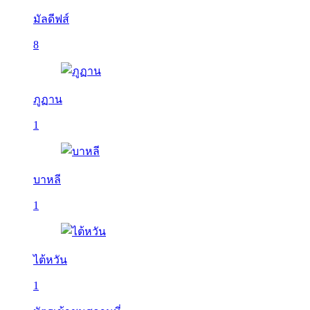
มัลดีฟส์
8
ภูฏาน
1
บาหลี
1
ไต้หวัน
1