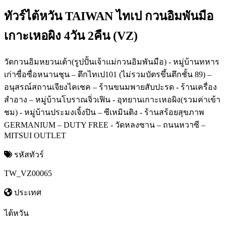
ทัวร์ไต้หวัน TAIWAN ไทเป กวนอิมพันมือ
เกาะเหอผิง 4วัน 2คืน (VZ)
วัดกวนอิมหยวนเต้า(รูปปั้นเจ้าแม่กวนอิมพันมือ) - หมู่บ้านทหาร
เก่าซื่อซื่อหนานชุน – ตึกไทเป101 (ไม่รวมบัตรขึ้นตึกชั้น 89) –
อนุสรณ์สถานเจียงไคเชค – ร้านขนมพายสับปะรด - ร้านเครื่อง
สำอาง – หมู่บ้านโบราณจิ่วเฟิน - อุทยานเกาะเหอผิง(รวมค่าเข้า
ชม) - หมู่บ้านประมงเจิ้งปิน – ซีเหมินติง - ร้านสร้อยสุขภาพ
GERMANIUM – DUTY FREE - วัดหลงซาน – ถนนหวาซี –
MITSUI OUTLET
รหัสทัวร์
TW_VZ00065
ประเทศ
ไต้หวัน