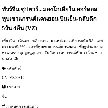
ทัวร์จีน ซุปตาร์...มองโกเลียใน ออร์ดอส
หุบเขาแกรนด์แคนยอน บินเย็น-กลับดึก
5วัน 4คืน (VZ)
เที่ยวจีน - เนินทรายเสี่ยงซาวาน แหล่งท่องเที่ยวระดับ 5A - เสพ
ธรรมชาติ 360 องศาที่หุบเขาแกรนด์แคนยอน - ขี่อูฐท่ามกลาง
ทะเลทรายสุดลูกหูลูกตา - สัมผัสประสบการณ์พักกระโจมชาว
มองโกเลีย
รหัสทัวร์
CN_VZ00319
ประเทศ
จีน
กำหนดการเดินทาง