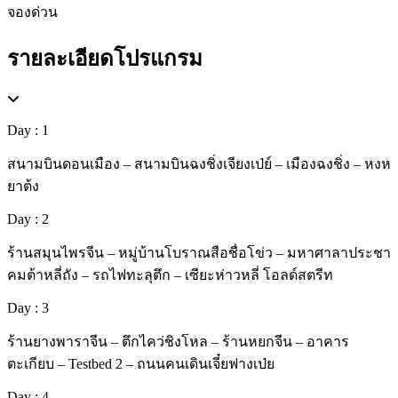
จองด่วน
รายละเอียดโปรแกรม
Day : 1
สนามบินดอนเมือง – สนามบินฉงชิ่งเจียงเป่ย์ – เมืองฉงชิ่ง – หงห
ยาต้ง
Day : 2
ร้านสมุนไพรจีน – หมู่บ้านโบราณสือชื่อโข่ว – มหาศาลาประชา
คมต้าหลี่ถัง – รถไฟทะลุตึก – เซียะห่าวหลี่ โอลด์สตรีท
Day : 3
ร้านยางพาราจีน – ตึกไคว่ชิงโหล – ร้านหยกจีน – อาคาร
ตะเกียบ – Testbed 2 – ถนนคนเดินเจี๋ยฟางเป่ย
Day : 4